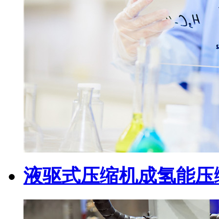
液驱式压缩机成氢能压