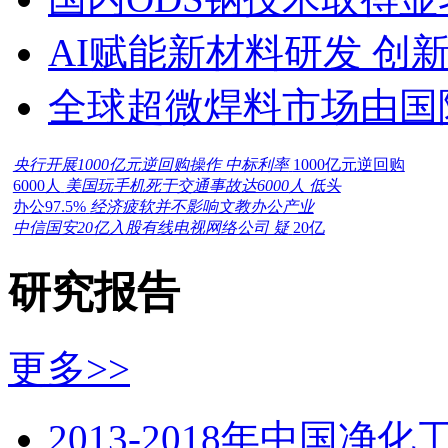
AI赋能新材料研发 创
全球超微焊料市场由国
央行开展1000亿元逆回购操作 中标利率
1000亿元逆回购
6000人
美国玩手机死于交通事故达6000人 低头
办公97.5%
经济疲软并不影响文教办公产业
中信国安20亿入股有线电视网络公司 疑
20亿
研究报告
更多>>
2013-2018年中国