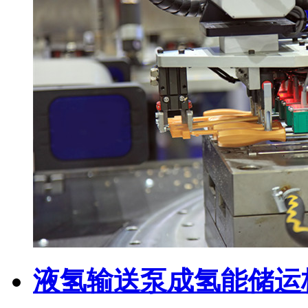
液氢输送泵成氢能储运