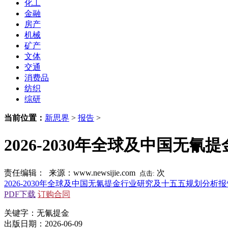
化工
金融
房产
机械
矿产
文体
交通
消费品
纺织
综研
当前位置：
新思界
>
报告
>
2026-2030年全球及中国无
责任编辑： 来源：www.newsijie.com
次
点击:
2026-2030年全球及中国无氰提金行业研究及十五五规划分析报
PDF下载
订购合同
关键字：无氰提金
出版日期：2026-06-09