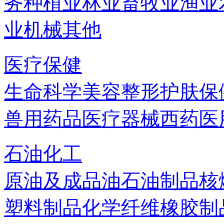
务
种植业
林业
畜牧业
渔业
业机械
其他
医疗保健
生命科学
美容
整形
护肤
保
兽用药品
医疗器械
西药
医
石油化工
原油及成品油
石油制品
核
塑料制品
化学纤维
橡胶制