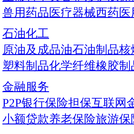
兽用药品
医疗器械
西药
医
石油化工
原油及成品油
石油制品
核
塑料制品
化学纤维
橡胶制
金融服务
P2P
银行
保险
担保
互联网
小额贷款
养老保险
旅游保