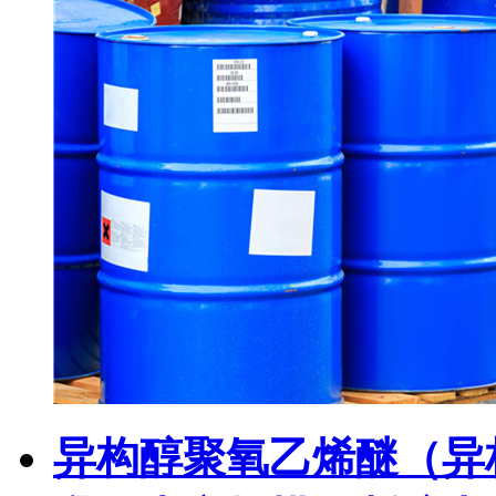
异构醇聚氧乙烯醚（异