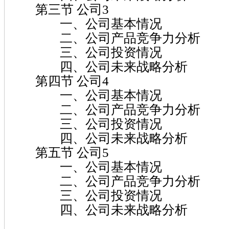
第三节 公司3
一、公司基本情况
二、公司产品竞争力分析
三、公司投资情况
四、公司未来战略分析
第四节 公司4
一、公司基本情况
二、公司产品竞争力分析
三、公司投资情况
四、公司未来战略分析
第五节 公司5
一、公司基本情况
二、公司产品竞争力分析
三、公司投资情况
四、公司未来战略分析