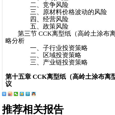
二、竞争风险
三、原材料价格波动的风险
四、经营风险
五、政策风险
第三节 CCK离型纸（高岭土涂布
略分析
一、子行业投资策略
二、区域投资策略
三、产业链投资策略
第十五章 CCK离型纸（高岭土涂布离
议
推荐相关报告