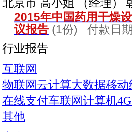
北京市 高小姐 （经理）
2015年中国药用干燥
议报告
(1份) 付款日期：
行业报告
互联网
物联网
云计算
大数据
移动
在线支付
车联网
计算机
4
其他