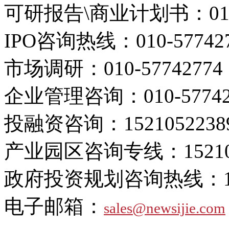
可研报告\商业计划书：
01
IPO咨询热线：
010-57742
市场调研：
010-57742774
企业管理咨询：
010-5774
投融资咨询：
1521052238
产业园区咨询专线：
1521
政府投资规划咨询热线：
电子邮箱：
sales@newsijie.com