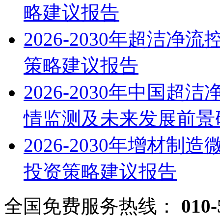
略建议报告
2026-2030年超洁
策略建议报告
2026-2030年中国
情监测及未来发展前景
2026-2030年增材
投资策略建议报告
全国免费服务热线：
010-