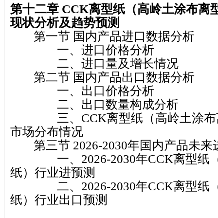
第十二章 CCK离型纸（高岭土涂布离
现状分析及趋势预测
第一节 国内产品进口数据分析
一、进口价格分析
二、进口量及增长情况
第二节 国内产品出口数据分析
一、出口价格分析
二、出口数量构成分析
三、CCK离型纸（高岭土涂布离
市场分布情况
第三节 2026-2030年国内产品未
一、2026-2030年CCK离型纸
纸）行业进预测
二、2026-2030年CCK离型纸
纸）行业出口预测