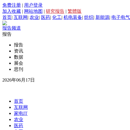
免费注册
|
用户登录
加入收藏
|
网站地图
|
研究报告
|
繁體版
首页
|
互联网
|
农业
|
医药
|
化工
|
机电装备
|
纺织
|
新能源
|
电子电气
报告频道
报告
报告
资讯
数据
展会
思刊
2026年06月17日
首页
互联网
家电IT
农业
医药