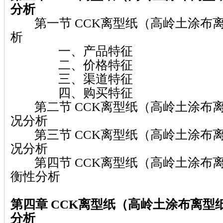
分析
第一节 CCK离型纸（高岭土涂布
析
一、产品特征
二、价格特征
三、渠道特征
四、购买特征
第二节 CCK离型纸（高岭土涂布
况分析
第三节 CCK离型纸（高岭土涂布
况分析
第四节 CCK离型纸（高岭土涂布
衡性分析
第四章 CCK离型纸（高岭土涂布离型
分析