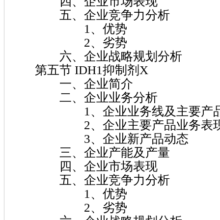
四、企业市场表现
五、企业竞争力分析
1、优势
2、劣势
六、企业战略规划分析
第五节 IDH1抑制剂X
一、企业简介
二、企业业务分析
1、企业业务线及主要产
2、企业主要产品业务表
3、企业新产品动态
三、企业产能及产量
四、企业市场表现
五、企业竞争力分析
1、优势
2、劣势