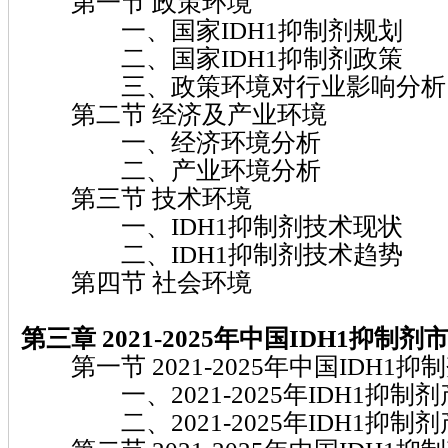
第一节 政策环境
一、国家IDH1抑制剂规划
二、国家IDH1抑制剂政策
三、政策环境对行业影响分析
第二节 经济及产业环境
一、经济环境分析
二、产业环境分析
第三节 技术环境
一、IDH1抑制剂技术现状
二、IDH1抑制剂技术趋势
第四节 社会环境
第三章 2021-2025年中国IDH1抑制
第一节 2021-2025年中国IDH1
一、2021-2025年IDH1抑制
二、2021-2025年IDH1抑制