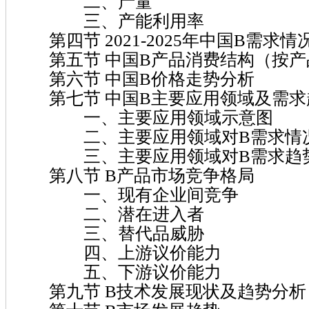
二、产量
三、产能利用率
第四节 2021-2025年中国B需求情
第五节 中国B产品消费结构（按产
第六节 中国B价格走势分析
第七节 中国B主要应用领域及需求
一、主要应用领域示意图
二、主要应用领域对B需求情
三、主要应用领域对B需求趋
第八节 B产品市场竞争格局
一、现有企业间竞争
二、潜在进入者
三、替代品威胁
四、上游议价能力
五、下游议价能力
第九节 B技术发展现状及趋势分析