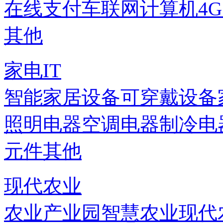
在线支付
车联网
计算机
4
其他
家电IT
智能家居设备
可穿戴设备
照明电器
空调电器
制冷电
元件
其他
现代农业
农业产业园
智慧农业
现代