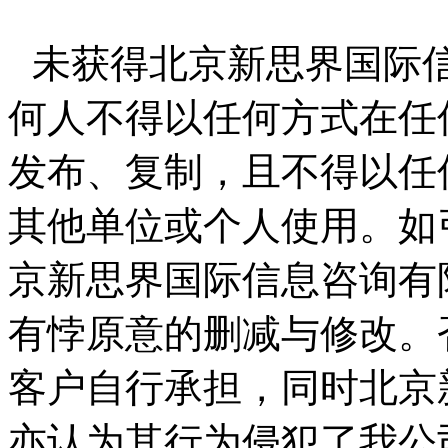
未获得北京新思界国际
何人不得以任何方式在任
发布、复制，且不得以任
其他单位或个人使用。如
京新思界国际信息咨询有
有悖原意的删减与修改。
客户自行承担，同时北京
亦认为其行为侵犯了我公