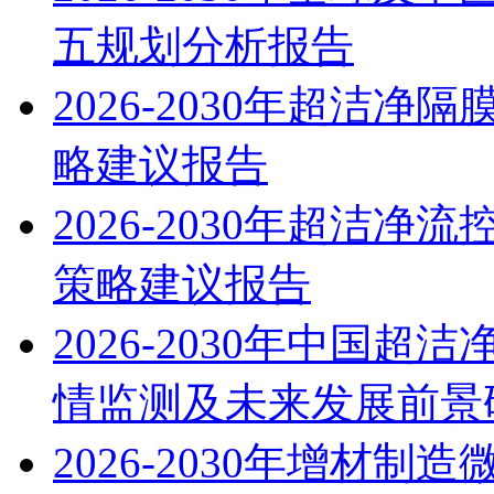
五规划分析报告
2026-2030年超洁
略建议报告
2026-2030年超洁
策略建议报告
2026-2030年中国
情监测及未来发展前景
2026-2030年增材