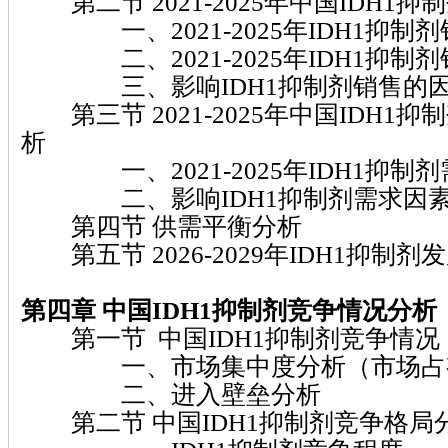
第二节 2021-2025年中国IDH1
一、2021-2025年IDH1抑制
二、2021-2025年IDH1抑制
三、影响IDH1抑制剂销售的因
第三节 2021-2025年中国IDH1
析
一、2021-2025年IDH1抑制
二、影响IDH1抑制剂需求因素
第四节 供需平衡分析
第五节 2026-2029年IDH1抑制
第四章 中国IDH1抑制剂竞争情况分析
第一节 中国IDH1抑制剂竞争情况
一、市场集中度分析（市场占
二、进入壁垒分析
第二节 中国IDH1抑制剂竞争格局