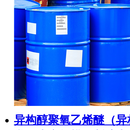
异构醇聚氧乙烯醚（异