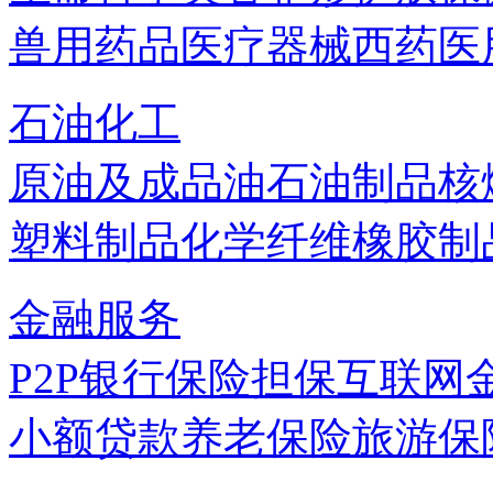
兽用药品
医疗器械
西药
医
石油化工
原油及成品油
石油制品
核
塑料制品
化学纤维
橡胶制
金融服务
P2P
银行
保险
担保
互联网
小额贷款
养老保险
旅游保