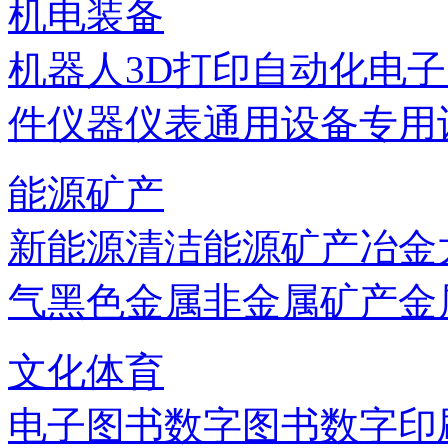
机电装备
机器人
3D打印
自动化
电子
件
仪器仪表
通用设备
专用
能源矿产
新能源
清洁能源
矿产
冶金
气
黑色金属
非金属矿产
金
文化体育
电子图书
数字图书
数字印