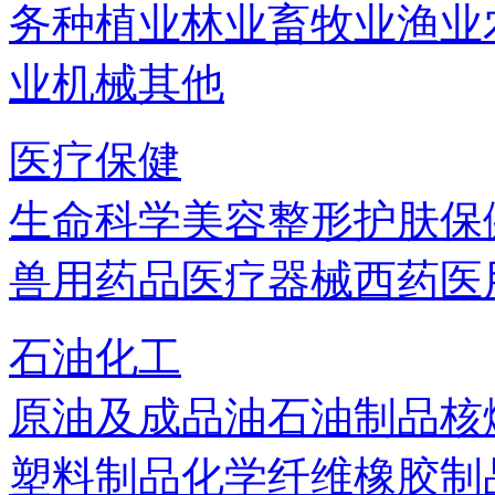
务
种植业
林业
畜牧业
渔业
业机械
其他
医疗保健
生命科学
美容
整形
护肤
保
兽用药品
医疗器械
西药
医
石油化工
原油及成品油
石油制品
核
塑料制品
化学纤维
橡胶制