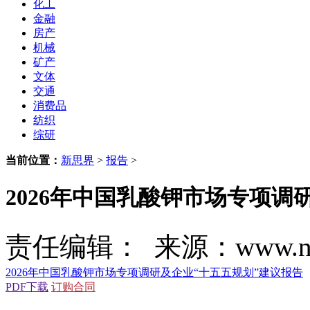
化工
金融
房产
机械
矿产
文体
交通
消费品
纺织
综研
当前位置：
新思界
>
报告
>
2026年中国乳酸钾市场专项调
责任编辑： 来源：www.new
2026年中国乳酸钾市场专项调研及企业“十五五规划”建议报告
PDF下载
订购合同