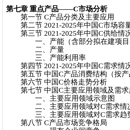
第七章 重点产品——C市场分析
第一节 C产品分类及主要应用
第二节 2021-2025年中国C市场
第三节 2021-2025年中国C供给情
一、产能（含部分拟在建项目
二、产量
三、产能利用率
第四节 2021-2025年中国C需求情
第五节 中国C产品消费结构（按产
第六节 中国C价格走势分析
第七节 中国C主要应用领域及需求
一、主要应用领域示意图
二、主要应用领域对C需求情
三、主要应用领域对C需求趋
第八节 C产品市场竞争格局