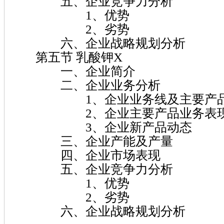
五、企业竞争力分析
1、优势
2、劣势
六、企业战略规划分析
第五节 乳酸钾X
一、企业简介
二、企业业务分析
1、企业业务线及主要产
2、企业主要产品业务表
3、企业新产品动态
三、企业产能及产量
四、企业市场表现
五、企业竞争力分析
1、优势
2、劣势
六、企业战略规划分析