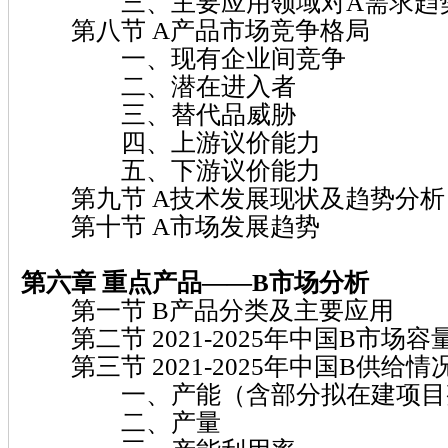
三、主要应用领域对A需求趋
第八节 A产品市场竞争格局
一、现有企业间竞争
二、潜在进入者
三、替代品威胁
四、上游议价能力
五、下游议价能力
第九节 A技术发展现状及趋势分析
第十节 A市场发展趋势
第六章 重点产品——B市场分析
第一节 B产品分类及主要应用
第二节 2021-2025年中国B市场
第三节 2021-2025年中国B供给情
一、产能（含部分拟在建项目
二、产量