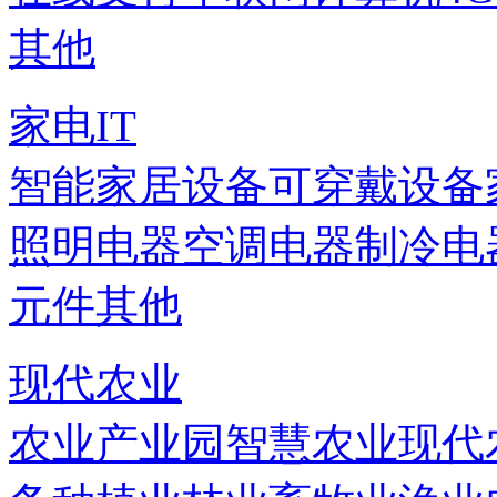
其他
家电IT
智能家居设备
可穿戴设备
照明电器
空调电器
制冷电
元件
其他
现代农业
农业产业园
智慧农业
现代