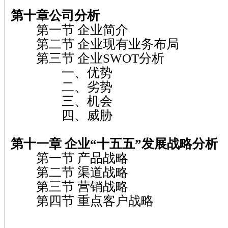
第十章公司分析
第一节 企业简介
第二节 企业现有业务布局
第三节 企业SWOT分析
一、优势
二、劣势
三、机会
四、威胁
第十一章 企业“十五五”发展战略分析
第一节 产品战略
第二节 渠道战略
第三节 营销战略
第四节 重点客户战略