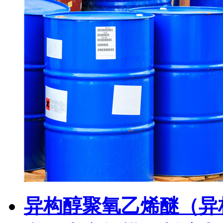
异构醇聚氧乙烯醚（异