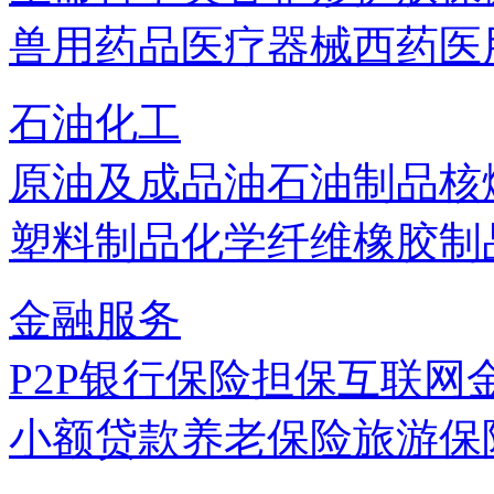
兽用药品
医疗器械
西药
医
石油化工
原油及成品油
石油制品
核
塑料制品
化学纤维
橡胶制
金融服务
P2P
银行
保险
担保
互联网
小额贷款
养老保险
旅游保