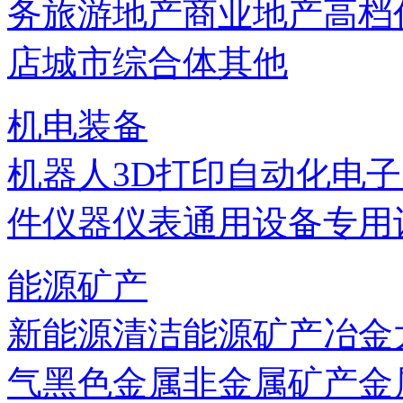
务
旅游地产
商业地产
高档
店
城市综合体
其他
机电装备
机器人
3D打印
自动化
电子
件
仪器仪表
通用设备
专用
能源矿产
新能源
清洁能源
矿产
冶金
气
黑色金属
非金属矿产
金