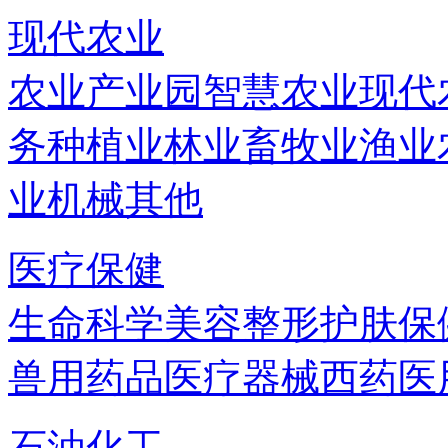
现代农业
农业产业园
智慧农业
现代
务
种植业
林业
畜牧业
渔业
业机械
其他
医疗保健
生命科学
美容
整形
护肤
保
兽用药品
医疗器械
西药
医
石油化工