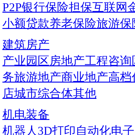
P2P
银行
保险
担保
互联网
小额贷款
养老保险
旅游保
建筑房产
产业园区
房地产
工程咨询
务
旅游地产
商业地产
高档
店
城市综合体
其他
机电装备
机器人
3D打印
自动化
电子