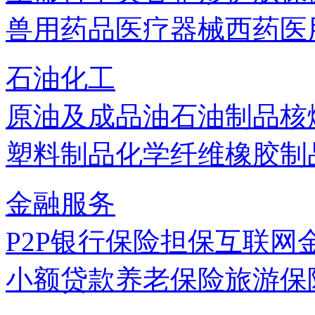
兽用药品
医疗器械
西药
医
石油化工
原油及成品油
石油制品
核
塑料制品
化学纤维
橡胶制
金融服务
P2P
银行
保险
担保
互联网
小额贷款
养老保险
旅游保