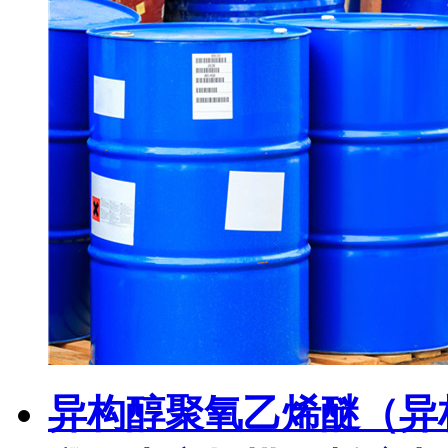
异构醇聚氧乙烯醚（异