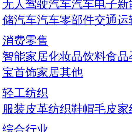
无人驾驶汽车
汽车电子
新
储
汽车
汽车零部件
交通运
消费零售
智能家居
化妆品
饮料
食品
宝首饰
家居
其他
轻工纺织
服装
皮革
纺织
鞋帽
毛皮
家
综合行业