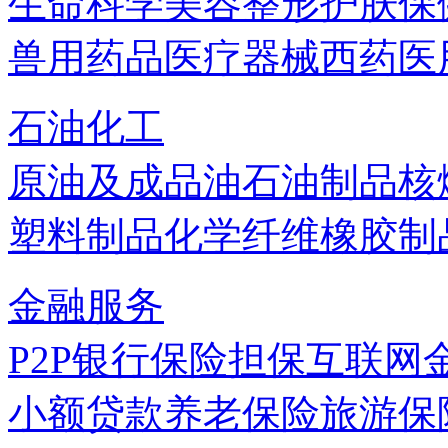
生命科学
美容
整形
护肤
保
兽用药品
医疗器械
西药
医
石油化工
原油及成品油
石油制品
核
塑料制品
化学纤维
橡胶制
金融服务
P2P
银行
保险
担保
互联网
小额贷款
养老保险
旅游保