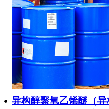
异构醇聚氧乙烯醚（异