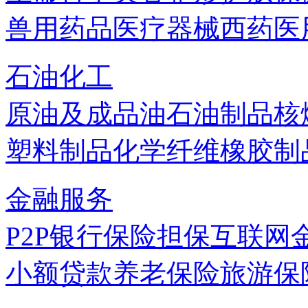
兽用药品
医疗器械
西药
医
石油化工
原油及成品油
石油制品
核
塑料制品
化学纤维
橡胶制
金融服务
P2P
银行
保险
担保
互联网
小额贷款
养老保险
旅游保