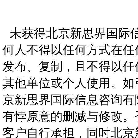
未获得北京新思界国际
何人不得以任何方式在任
发布、复制，且不得以任
其他单位或个人使用。如
京新思界国际信息咨询有
有悖原意的删减与修改。
客户自行承担，同时北京