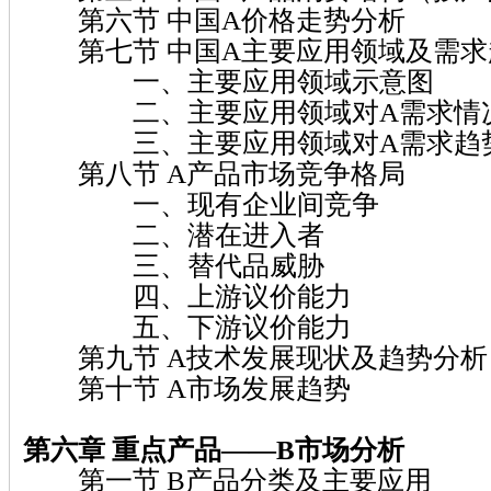
第六节 中国A价格走势分析
第七节 中国A主要应用领域及需求
一、主要应用领域示意图
二、主要应用领域对A需求情
三、主要应用领域对A需求趋
第八节 A产品市场竞争格局
一、现有企业间竞争
二、潜在进入者
三、替代品威胁
四、上游议价能力
五、下游议价能力
第九节 A技术发展现状及趋势分析
第十节 A市场发展趋势
第六章 重点产品——B市场分析
第一节 B产品分类及主要应用