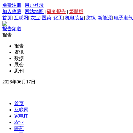
免费注册
|
用户登录
加入收藏
|
网站地图
|
研究报告
|
繁體版
首页
|
互联网
|
农业
|
医药
|
化工
|
机电装备
|
纺织
|
新能源
|
电子电气
报告频道
报告
报告
资讯
数据
展会
思刊
2026年06月17日
首页
互联网
家电IT
农业
医药