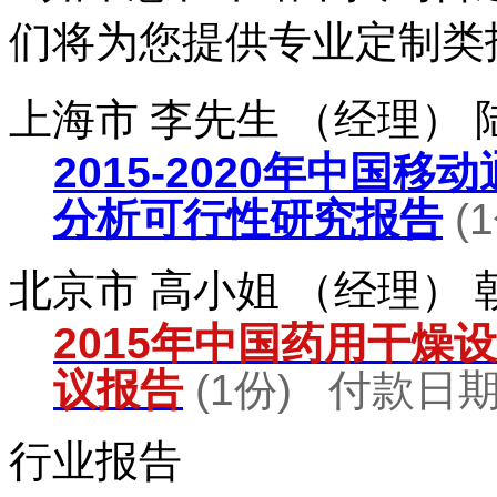
们将为您提供专业定制类
上海市 李先生 （经理）
2015-2020年中国
分析可行性研究报告
(
北京市 高小姐 （经理）
2015年中国药用干燥
议报告
(1份) 付款日期：
行业报告