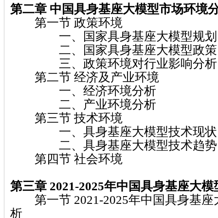
第二章 中国具身基座大模型市场环境
第一节 政策环境
一、国家具身基座大模型规划
二、国家具身基座大模型政策
三、政策环境对行业影响分析
第二节 经济及产业环境
一、经济环境分析
二、产业环境分析
第三节 技术环境
一、具身基座大模型技术现状
二、具身基座大模型技术趋势
第四节 社会环境
第三章 2021-2025年中国具身基座
第一节 2021-2025年中国具身基
析