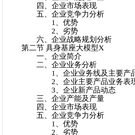
四、企业市场表现
五、企业竞争力分析
1、优势
2、劣势
六、企业战略规划分析
第二节 具身基座大模型X
一、企业简介
二、企业业务分析
1、企业业务线及主要产
2、企业主要产品业务表
3、企业新产品动态
三、企业产能及产量
四、企业市场表现
五、企业竞争力分析
1、优势
2、劣势