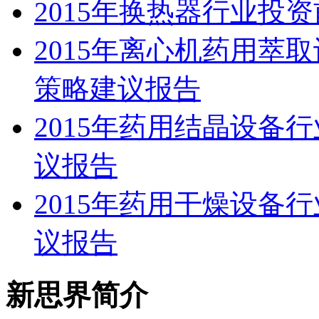
2015年换热器行业投
2015年离心机药用萃
策略建议报告
2015年药用结晶设备
议报告
2015年药用干燥设备
议报告
新思界简介