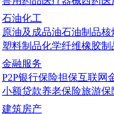
兽用药品
医疗器械
西药
医
石油化工
原油及成品油
石油制品
核
塑料制品
化学纤维
橡胶制
金融服务
P2P
银行
保险
担保
互联网
小额贷款
养老保险
旅游保
建筑房产