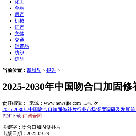
化工
金融
房产
机械
矿产
文体
交通
消费品
纺织
综研
当前位置：
新思界
>
报告
>
2025-2030年中国吻合口
责任编辑： 来源：www.newsijie.com
次
点击:
2025-2030年中国吻合口加固修补片行业市场深度调研及发展
PDF下载
订购合同
关键字：吻合口加固修补片
出版日期：2025-09-29