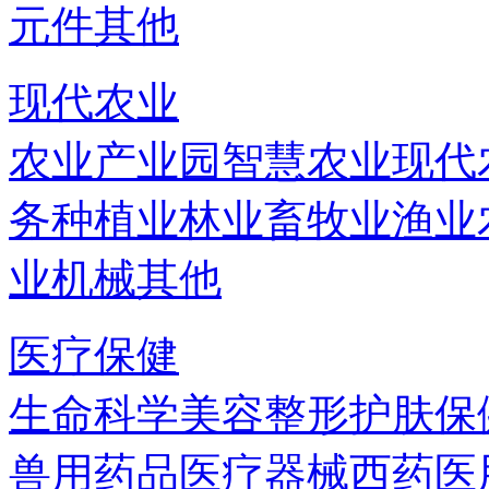
元件
其他
现代农业
农业产业园
智慧农业
现代
务
种植业
林业
畜牧业
渔业
业机械
其他
医疗保健
生命科学
美容
整形
护肤
保
兽用药品
医疗器械
西药
医