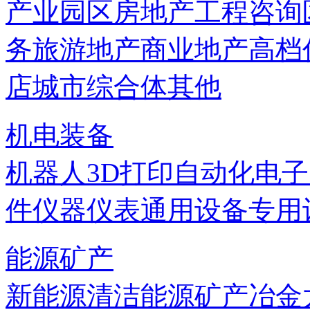
产业园区
房地产
工程咨询
务
旅游地产
商业地产
高档
店
城市综合体
其他
机电装备
机器人
3D打印
自动化
电子
件
仪器仪表
通用设备
专用
能源矿产
新能源
清洁能源
矿产
冶金