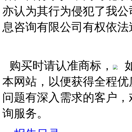
亦认为其行为侵犯了我公
息咨询有限公司有权依法
购买时请认准商标，
本网站，以便获得全程优
问题有深入需求的客户，
询服务。