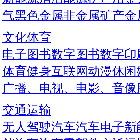
气
黑色金属
非金属矿产
金
文化体育
电子图书
数字图书
数字印
体育健身
互联网
动漫
休闲
广播、电视、电影、音像
交通运输
无人驾驶汽车
汽车电子
新