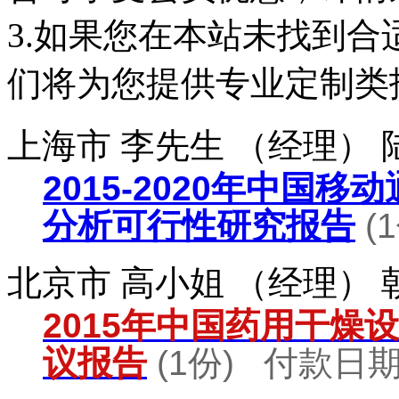
3.如果您在本站未找到
们将为您提供专业定制类
上海市 李先生 （经理）
2015-2020年中国
分析可行性研究报告
(
北京市 高小姐 （经理）
2015年中国药用干燥
议报告
(1份) 付款日期：