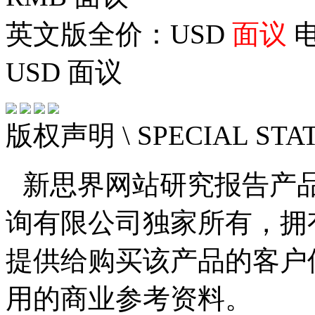
英文版全价：USD
面议
电
USD
面议
版权声明
\ SPECIAL ST
新思界网站研究报告产
询有限公司独家所有，拥
提供给购买该产品的客户
用的商业参考资料。