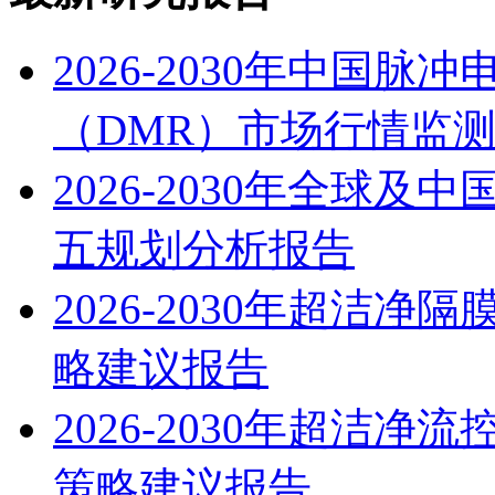
2026-2030年中国
（DMR）市场行情监
2026-2030年全球
五规划分析报告
2026-2030年超洁
略建议报告
2026-2030年超洁
策略建议报告