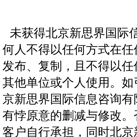
未获得北京新思界国际
何人不得以任何方式在任
发布、复制，且不得以任
其他单位或个人使用。如
京新思界国际信息咨询有
有悖原意的删减与修改。
客户自行承担，同时北京