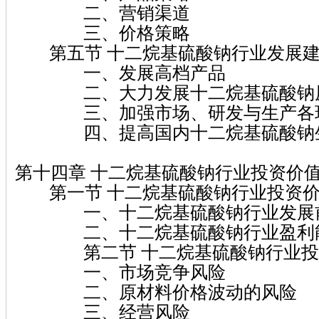
二、营销渠道
三、价格策略
第五节 十二烷基硫酸钠行业发展
一、发展高档产品
二、大力发展十二烷基硫酸钠
三、加强市场、研发与生产各环
四、提高国内十二烷基硫酸钠生
第十四章 十二烷基硫酸钠行业投资价
第一节 十二烷基硫酸钠行业投资价
一、十二烷基硫酸钠行业发展
二、十二烷基硫酸钠行业盈利
第二节 十二烷基硫酸钠行业投
一、市场竞争风险
二、原材料价格波动的风险
三、经营风险