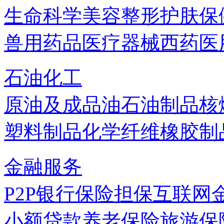
生命科学
美容
整形
护肤
保
兽用药品
医疗器械
西药
医
石油化工
原油及成品油
石油制品
核
塑料制品
化学纤维
橡胶制
金融服务
P2P
银行
保险
担保
互联网
小额贷款
养老保险
旅游保