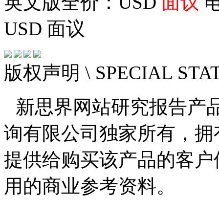
英文版全价：USD
面议
电
USD
面议
版权声明
\ SPECIAL ST
新思界网站研究报告产
询有限公司独家所有，拥
提供给购买该产品的客户
用的商业参考资料。