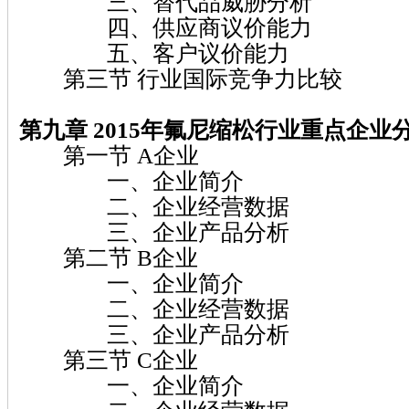
三、替代品威胁分析
四、供应商议价能力
五、客户议价能力
第三节 行业国际竞争力比较
第九章 2015年氟尼缩松行业重点企业
第一节 A企业
一、企业简介
二、企业经营数据
三、企业产品分析
第二节 B企业
一、企业简介
二、企业经营数据
三、企业产品分析
第三节 C企业
一、企业简介