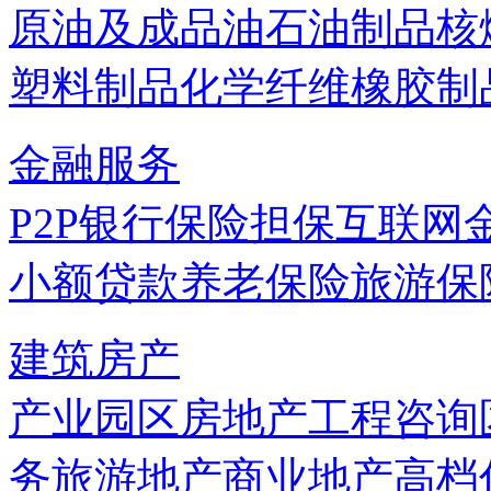
原油及成品油
石油制品
核
塑料制品
化学纤维
橡胶制
金融服务
P2P
银行
保险
担保
互联网
小额贷款
养老保险
旅游保
建筑房产
产业园区
房地产
工程咨询
务
旅游地产
商业地产
高档