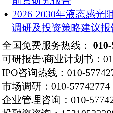
前景研究报告
2026-2030年液态
调研及投资策略建议报
全国免费服务热线：
010-
可研报告\商业计划书：
01
IPO咨询热线：
010-57742
市场调研：
010-57742774
企业管理咨询：
010-5774