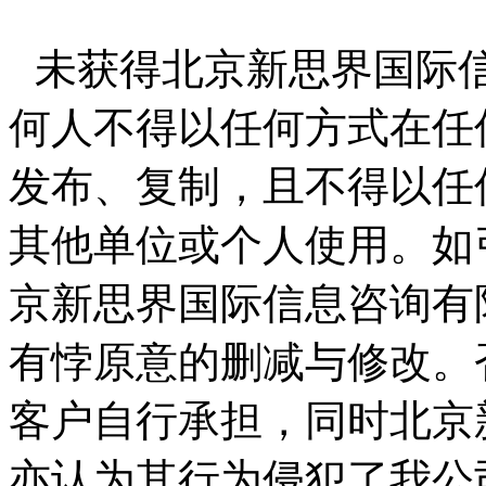
未获得北京新思界国际
何人不得以任何方式在任
发布、复制，且不得以任
其他单位或个人使用。如
京新思界国际信息咨询有
有悖原意的删减与修改。
客户自行承担，同时北京
亦认为其行为侵犯了我公