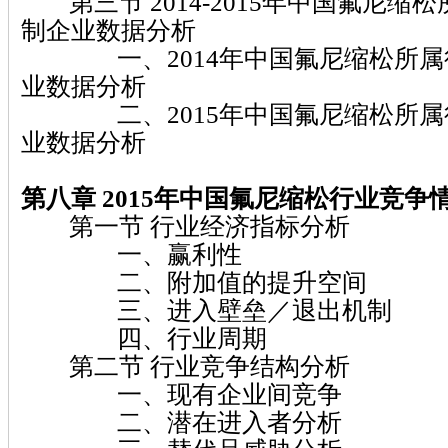
第三节 2014-2015年中国氟尼缩
制企业数据分析
一、2014年中国氟尼缩松所属
业数据分析
二、2015年中国氟尼缩松所属
业数据分析
第八章 2015年中国氟尼缩松行业竞争
第一节 行业经济指标分析
一、赢利性
二、附加值的提升空间
三、进入壁垒／退出机制
四、行业周期
第二节 行业竞争结构分析
一、现有企业间竞争
二、潜在进入者分析