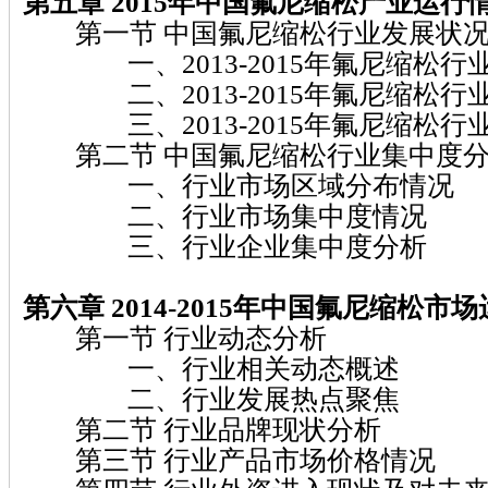
第五章 2015年中国氟尼缩松产业运行
第一节 中国氟尼缩松行业发展状
一、2013-2015年氟尼缩松行
二、2013-2015年氟尼缩松行
三、2013-2015年氟尼缩松行
第二节 中国氟尼缩松行业集中度
一、行业市场区域分布情况
二、行业市场集中度情况
三、行业企业集中度分析
第六章 2014-2015年中国氟尼缩松市
第一节 行业动态分析
一、行业相关动态概述
二、行业发展热点聚焦
第二节 行业品牌现状分析
第三节 行业产品市场价格情况