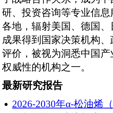
研、投资咨询等专业信息
各地，辐射美国、德国、
成果得到国家决策机构、
评价，被视为洞悉中国产
权威性的机构之一。
最新研究报告
2026-2030年α-松