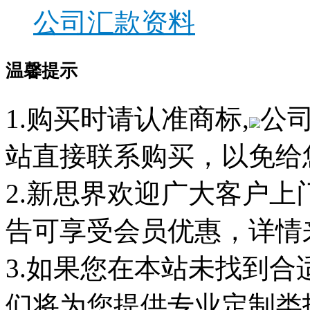
公司汇款资料
温馨提示
1.购买时请认准商标,
公
站直接联系购买，以免给
2.新思界欢迎广大客户
告可享受会员优惠，详情
3.如果您在本站未找到
们将为您提供专业定制类