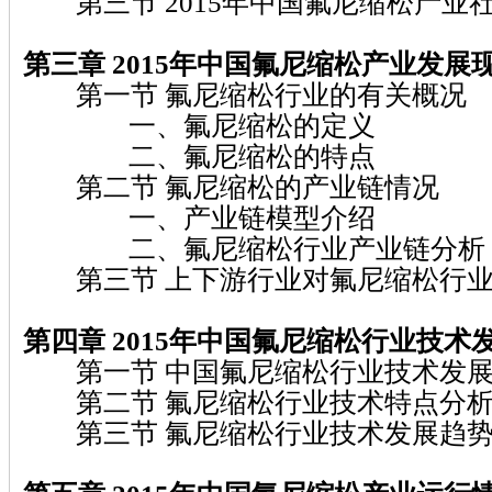
第三节 2015年中国氟尼缩松产业
第三章 2015年中国氟尼缩松产业发展
第一节 氟尼缩松行业的有关概况
一、氟尼缩松的定义
二、氟尼缩松的特点
第二节 氟尼缩松的产业链情况
一、产业链模型介绍
二、氟尼缩松行业产业链分析
第三节 上下游行业对氟尼缩松行业
第四章 2015年中国氟尼缩松行业技术
第一节 中国氟尼缩松行业技术发展
第二节 氟尼缩松行业技术特点分
第三节 氟尼缩松行业技术发展趋势