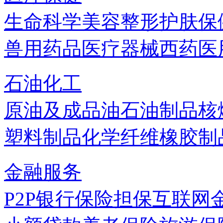
生命科学
美容
整形
护肤
保
兽用药品
医疗器械
西药
医
石油化工
原油及成品油
石油制品
核
塑料制品
化学纤维
橡胶制
金融服务
P2P
银行
保险
担保
互联网