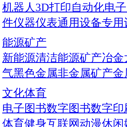
机器人
3D打印
自动化
电子
件
仪器仪表
通用设备
专用
能源矿产
新能源
清洁能源
矿产
冶金
气
黑色金属
非金属矿产
金
文化体育
电子图书
数字图书
数字印
体育健身
互联网
动漫
休闲