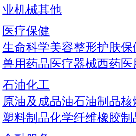
业机械
其他
医疗保健
生命科学
美容
整形
护肤
保
兽用药品
医疗器械
西药
医
石油化工
原油及成品油
石油制品
核
塑料制品
化学纤维
橡胶制