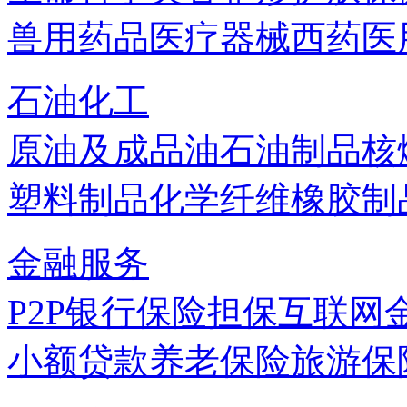
兽用药品
医疗器械
西药
医
石油化工
原油及成品油
石油制品
核
塑料制品
化学纤维
橡胶制
金融服务
P2P
银行
保险
担保
互联网
小额贷款
养老保险
旅游保