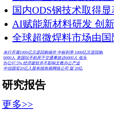
国内ODS钢技术取得显
AI赋能新材料研发 创
全球超微焊料市场由国
央行开展1000亿元逆回购操作 中标利率
1000亿元逆回购
6000人
美国玩手机死于交通事故达6000人 低头
办公97.5%
经济疲软并不影响文教办公产业
中信国安20亿入股有线电视网络公司 疑
20亿
研究报告
更多>>