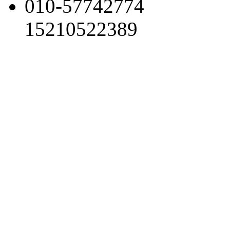
010-57742774
15210522389