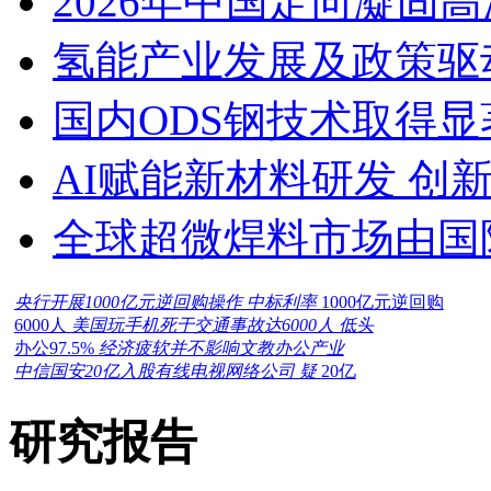
2026年中国定向凝固
氢能产业发展及政策驱
国内ODS钢技术取得显
AI赋能新材料研发 创
全球超微焊料市场由国
央行开展1000亿元逆回购操作 中标利率
1000亿元逆回购
6000人
美国玩手机死于交通事故达6000人 低头
办公97.5%
经济疲软并不影响文教办公产业
中信国安20亿入股有线电视网络公司 疑
20亿
研究报告