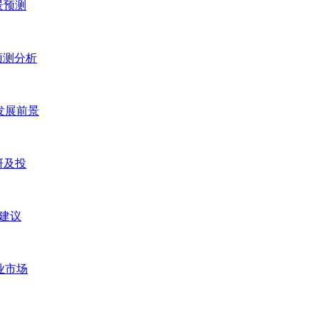
景预测
预测分析
及发展前景
研及投
”建议
行业市场