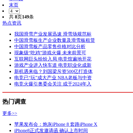
末页
共
8
页
149
条
热点资讯
我国滑雪产业发展迅速 滑雪场规范标
中国滑雪板生产企业数量及滑雪板租赁
中国滑雪板产品零售价格对比分析
现象级“吃鸡”游戏火爆 未来前景可
互联网巨头纷纷入局 电竞馆遍地开花
游戏产业进入快车道 电竞职业化成新
新机遇来临？刘国梁斥资500亿打造体
电竞已“玩”成大产业 NBA老板与中资
电竞火爆引奥委会关注 或于2024年入
热门调查
更多>>
苹果发布会：炮灰iPhone 8 套路iPhone X
iPhone8正式发邀请函 确认上市时间