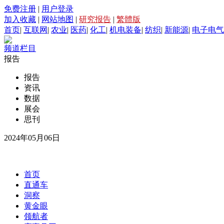
免费注册
|
用户登录
加入收藏
|
网站地图
|
研究报告
|
繁體版
首页
|
互联网
|
农业
|
医药
|
化工
|
机电装备
|
纺织
|
新能源
|
电子电气
频道栏目
报告
报告
资讯
数据
展会
思刊
2024年05月06日
首页
直通车
洞察
黄金眼
领航者