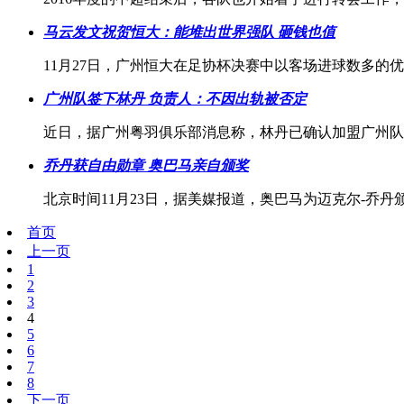
马云发文祝贺恒大：能堆出世界强队 砸钱也值
11月27日，广州恒大在足协杯决赛中以客场进球数多的
广州队签下林丹 负责人：不因出轨被否定
近日，据广州粤羽俱乐部消息称，林丹已确认加盟广州队
乔丹获自由勋章 奥巴马亲自颁奖
北京时间11月23日，据美媒报道，奥巴马为迈克尔-乔
首页
上一页
1
2
3
4
5
6
7
8
下一页