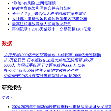
“刷脸”有风险 上网需谨慎
解读生育保险和医保合并有何影响
分手了？papi酱合伙人称罗辑思维撤资属实
人社部：渐进式延迟退休政策年内或将公布
最高法核准故意杀人犯贾敬龙死刑
再创记录！2016天猫双十一交易额超1207亿元！
数据
央行开展1000亿元逆回购操作 中标利率
1000亿元逆回购
超5万亿日元
日本通过史上最大规模国防预算 超5万
6000人
美国玩手机死于交通事故达6000人 低头
办公97.5%
经济疲软并不影响文教办公产业
中信国安20亿入股有线电视网络公司 疑
20亿
研究报告
更多>>
2024-2029年中国动物疫苗佐剂行业市场深度调研及发