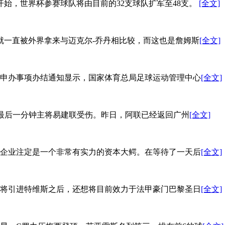
杯开始，世界杯参赛球队将由目前的32支球队扩军至48支。
[全文]
他就一直被外界拿来与迈克尔-乔丹相比较，而这也是詹姆斯
[全文]
位申办事项办结通知显示，国家体育总局足球运动管理中心
[全文]
过比赛最后一分钟主将易建联受伤。昨日，阿联已经返回广州
[全文]
企业注定是一个非常有实力的资本大鳄。在等待了一天后
[全文]
即将引进特维斯之后，还想将目前效力于法甲豪门巴黎圣日
[全文]