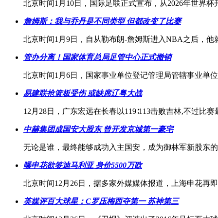
北京时间1月10日，国际足联正式宣布，从2026年世界
詹姆斯：我与乔丹是不同类型 但都改变了比赛
北京时间1月9日，自从勒布朗-詹姆斯进入NBA之后，
管办分离！国家体育总局足管中心正式撤销
北京时间1月6日，国家事业单位登记管理局管辖事业单
易建联抢篮板受伤 或缺席辽粤大战
12月28日，广东宏远在长春以119∶113击败吉林,不
中赫集团成国安大股东 曾开发京城第一豪宅
无论是谁，最终能够成功入主国安，成为御林军新股东的
曝申花欲签迪马利亚 身价5500万欧
北京时间12月26日，据多家外媒媒体报道，上海申花再
英媒评百大球星：C罗压梅西夺第一 苏神第三