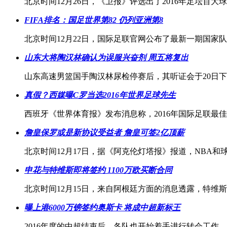
北京时间12月26日，《卫报》评选出了2016年足坛百
FIFA排名：国足世界第82 仍列亚洲第8
北京时间12月22日，国际足联官网公布了最新一期国家
山东大将陶汉林确认为误服兴奋剂 周五将复出
山东高速男篮国手陶汉林尿检停赛后，其听证会于20日
真假？西媒曝C罗当选2016年世界足球先生
西班牙《世界体育报》发布消息称，2016年国际足联最
詹皇保罗或是新协议受益者 詹皇可签2亿顶薪
北京时间12月17日，据《阿克伦灯塔报》报道，NBA
申花与特维斯即将签约 1100万欧买断合同
北京时间12月15日，来自阿根廷方面的消息透露，特维
曝上港6000万镑签约奥斯卡 将成中超新标王
2016年度的中超结束后，各队也开始着手进行转会工作