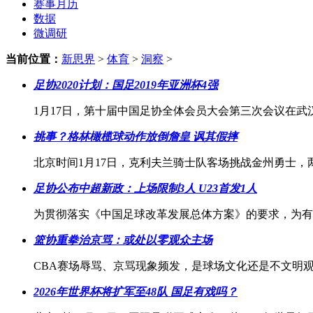
赛事月历
数据
微调研
当前位置：
新思界
>
体育
>
洞察
>
足协2020计划：国足2019年亚洲杯4强
1月17日，第十届中国足协全体会员大会第三次会议在
挑事？格林橄榄球动作放倒詹皇 讽其假摔
北京时间1月17日，克利夫兰骑士队客场挑战金州勇士
足协公布中超新政：上场限制3人 U23首发1人
为贯彻落实《中国足球改革发展总体方案》的要求，为有
篮协重拳治京骂：或处以零观众主场
CBA赛场辱骂、京骂现象频发，是球场文化还是不文明
2026年世界杯将扩军至48队 国足有戏吗？