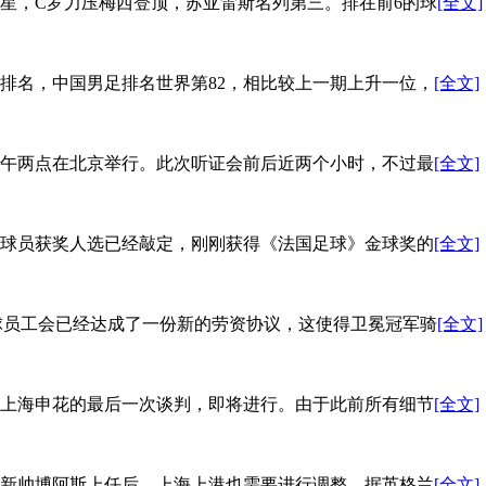
大球星，C罗力压梅西登顶，苏亚雷斯名列第三。排在前6的球
[全文]
队排名，中国男足排名世界第82，相比较上一期上升一位，
[全文]
下午两点在北京举行。此次听证会前后近两个小时，不过最
[全文]
佳球员获奖人选已经敲定，刚刚获得《法国足球》金球奖的
[全文]
和球员工会已经达成了一份新的劳资协议，这使得卫冕冠军骑
[全文]
斯上海申花的最后一次谈判，即将进行。由于此前所有细节
[全文]
，新帅博阿斯上任后，上海上港也需要进行调整，据英格兰
[全文]