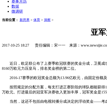
赛事月历
数据
微调研
当前位置：
新思界
>
体育
>
洞察
>
亚军
2017-10-25 18:27 责任编辑：宋一一 来源：www.newsijie
近日，欧足联公布了上赛季欧冠联赛的奖金分成，卫冕成功的皇
8160万欧元力压皇马，排名奖金榜的第二位。
2016-17赛季的欧冠奖金总额为13.96亿欧元，由固定
按照规定的分配方案，每支打进正赛阶段的球队都能获得1270
万欧元。打进最后的冠亚军决赛收入更加丰厚，冠军奖金是1550
当然，这还不包括由电视转播分成决定的浮动奖金——考虑