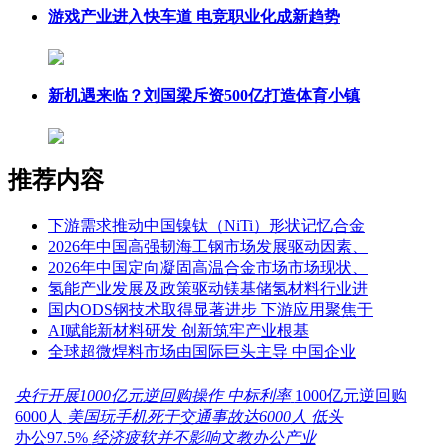
游戏产业进入快车道 电竞职业化成新趋势
新机遇来临？刘国梁斥资500亿打造体育小镇
推荐内容
下游需求推动中国镍钛（NiTi）形状记忆合金
2026年中国高强韧海工钢市场发展驱动因素、
2026年中国定向凝固高温合金市场市场现状、
氢能产业发展及政策驱动镁基储氢材料行业进
国内ODS钢技术取得显著进步 下游应用聚焦于
AI赋能新材料研发 创新筑牢产业根基
全球超微焊料市场由国际巨头主导 中国企业
央行开展1000亿元逆回购操作 中标利率
1000亿元逆回购
6000人
美国玩手机死于交通事故达6000人 低头
办公97.5%
经济疲软并不影响文教办公产业