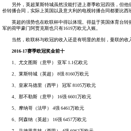
另外，英超莱斯特城虽然没能打进上赛季欧冠四强，但他们仍
价转播合同，实际上英国以及意大利的电视转播合同都要比西班
英超的强势也在欧联杯中得以体现。得益于英国体育台转播了曼
军的荷甲豪门阿贾克斯也只有1619万欧元入账。
当然，欧联杯与欧冠的收入还是有明显的差别，曼联的收入若是
2016-17赛季欧冠奖金前十
1、尤文图斯（意甲） 亚军 1.1亿欧元
2、莱斯特城（英超） 8强 8160万欧元
3、皇家马德里（西甲） 冠军 8105万欧元
4、那不勒斯（意甲） 16强 6601万欧元
5、摩纳哥（法甲） 4强 6461万欧元
6、阿森纳（英超） 16强 6457万欧元
7、马德里竞技（西甲） 4强 6062万欧元