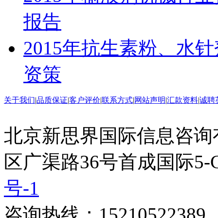
报告
2015年抗生素粉、水
资策
关于我们
|
品质保证
|
客户评价
|
联系方式
|
网站声明
|
汇款资料
|
诚聘
北京新思界国际信息咨询
区广渠路36号首成国际5-
号-1
咨询热线：15210522389 