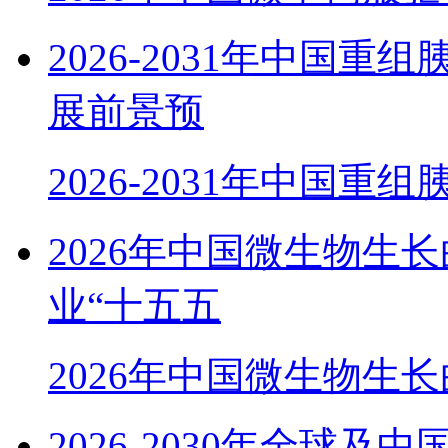
2026-2031年中国
展前景预
2026-2031年中国重
2026年中国微生物生
业“十五五
2026年中国微生物生
2026-2030年全球