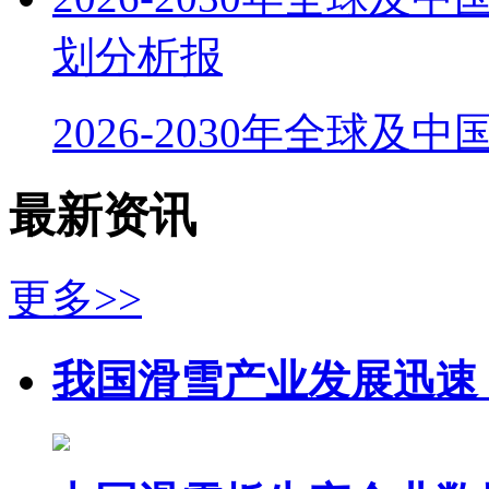
划分析报
2026-2030年全球及
最新资讯
更多>>
我国滑雪产业发展迅速