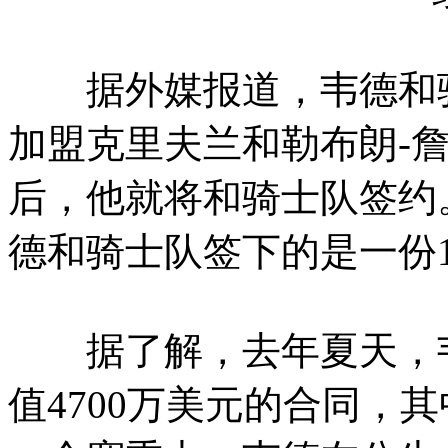
据外媒报道，韦德和骑
加盟克里夫兰和勒布朗-
后，他就将和骑士队签约
德和骑士队签下的是一份1
据了解，去年夏天，韦
值4700万美元的合同，