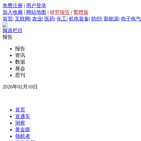
免费注册
|
用户登录
加入收藏
|
网站地图
|
研究报告
|
繁體版
首页
|
互联网
|
农业
|
医药
|
化工
|
机电装备
|
纺织
|
新能源
|
电子电气
频道栏目
报告
报告
资讯
数据
展会
思刊
2026年02月10日
首页
直通车
洞察
黄金眼
领航者