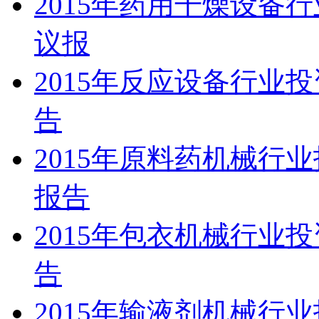
2015年药用干燥设备
议报
2015年反应设备行业
告
2015年原料药机械行
报告
2015年包衣机械行业
告
2015年输液剂机械行