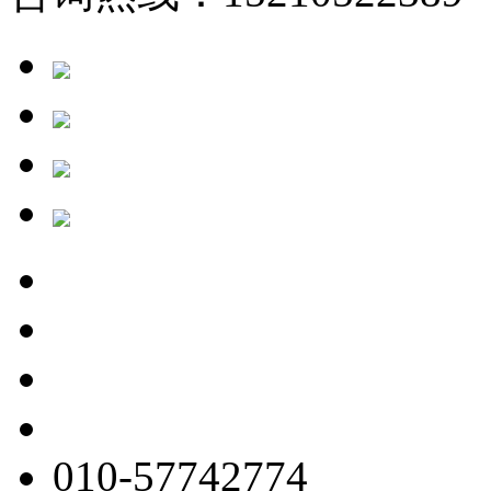
010-57742774