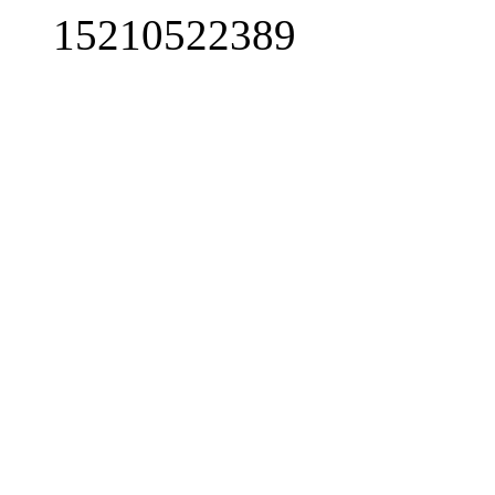
15210522389