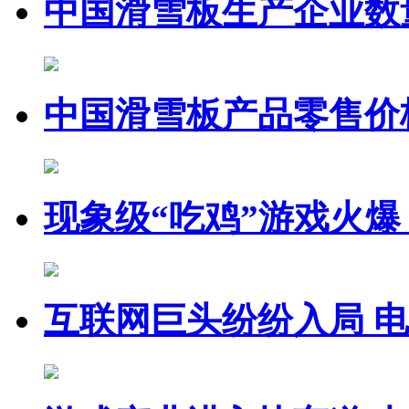
中国滑雪板生产企业数
中国滑雪板产品零售价
现象级“吃鸡”游戏火爆
互联网巨头纷纷入局 