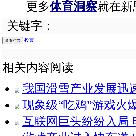
更多
体育洞察
就在新
关键字：
投票
相关内容阅读
我国滑雪产业发展迅
现象级“吃鸡”游戏火
互联网巨头纷纷入局 