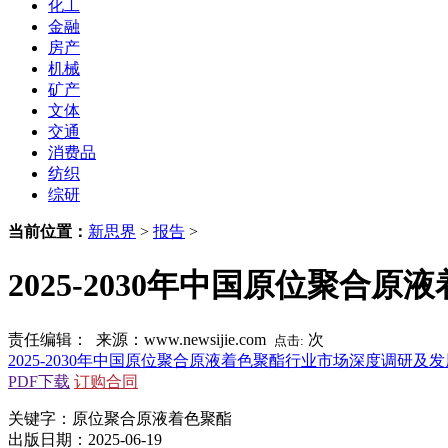
化工
金融
房产
机械
矿产
文体
交通
消费品
纺织
综研
当前位置：
新思界
>
报告
>
2025-2030年中国原位聚
责任编辑： 来源：www.newsijie.com
次
点击:
2025-2030年中国原位聚合原液着色聚酯行业市场深度调研及
PDF下载
订购合同
关键字：原位聚合原液着色聚酯
出版日期：2025-06-19