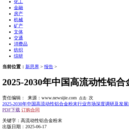
化工
金融
房产
机械
矿产
文体
交通
消费品
纺织
综研
当前位置：
新思界
>
报告
>
2025-2030年中国高流动
责任编辑： 来源：www.newsijie.com
次
点击:
2025-2030年中国高流动性铝合金粉末行业市场深度调研及发
PDF下载
订购合同
关键字：高流动性铝合金粉末
出版日期：2025-06-17