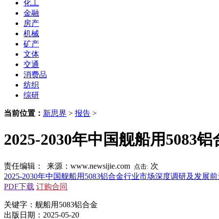
化工
金融
房产
机械
矿产
文体
交通
消费品
纺织
综研
当前位置：
新思界
>
报告
>
2025-2030年中国舰船用5
责任编辑： 来源：www.newsijie.com
次
点击:
2025-2030年中国舰船用5083铝合金行业市场深度调研及发展
PDF下载
订购合同
关键字：舰船用5083铝合金
出版日期：2025-05-20