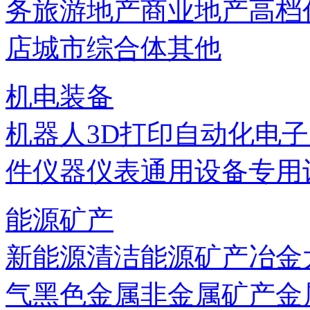
务
旅游地产
商业地产
高档
店
城市综合体
其他
机电装备
机器人
3D打印
自动化
电子
件
仪器仪表
通用设备
专用
能源矿产
新能源
清洁能源
矿产
冶金
气
黑色金属
非金属矿产
金