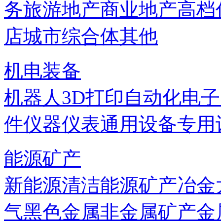
务
旅游地产
商业地产
高档
店
城市综合体
其他
机电装备
机器人
3D打印
自动化
电子
件
仪器仪表
通用设备
专用
能源矿产
新能源
清洁能源
矿产
冶金
气
黑色金属
非金属矿产
金